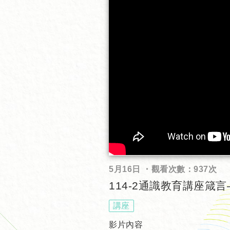
5月16日 ・觀看次數：937次
114-2通識教育講座箴言—
講座
影片內容